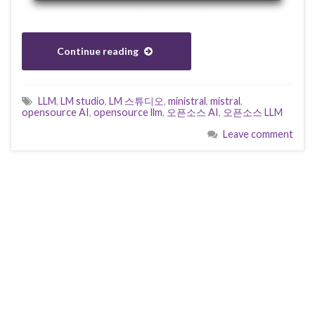
Continue reading
LLM
,
LM studio
,
LM 스튜디오
,
ministral
,
mistral
,
opensource AI
,
opensource llm
,
오픈소스 AI
,
오픈소스 LLM
Leave comment