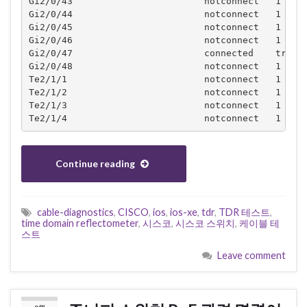
Gi2/0/43                        notconnect   1     
Gi2/0/44                        notconnect   1     
Gi2/0/45                        notconnect   1     
Gi2/0/46                        notconnect   1     
Gi2/0/47                        connected    trunk 
Gi2/0/48                        notconnect   1     
Te2/1/1                         notconnect   1     
Te2/1/2                         notconnect   1     
Te2/1/3                         notconnect   1     
Te2/1/4                         notconnect   1    
Continue reading
cable-diagnostics
,
CISCO
,
ios
,
ios-xe
,
tdr
,
TDR 테스트
,
time domain reflectometer
,
시스코
,
시스코 스위치
,
케이블 테
스트
Leave comment