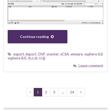
Continue reading
export
,
import
,
OVF
,
vcenter
,
vCSA
,
vmware
,
vsphere 6.0
,
vsphere 8.0
,
게스트 이동
Leave comment
1
2
3
…
54