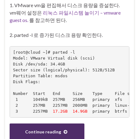
1. VMware vm을 편집해서 디스크 용량을 증설한다.
vm웨어 설정은
리눅스 파일시스템 늘이기 – vmware
guest os.
를 참고하면 된다.
2. parted -l 로 증가된 디스크 용량 확인한다.
[root@cloud ~]# parted -l

Model: VMware Virtual disk (scsi)

Disk /dev/sda: 34.4GB

Sector size (logical/physical): 512B/512B

Partition Table: msdos

Disk Flags:

Number  Start   End     Size    Type     File syste
 1      1049kB  257MB   256MB   primary  xfs       
 2      257MB   2257MB  2000MB  primary  linux-swap
 3      2257MB  
17.2GB
14.9GB
  primary  btrfs
Continue reading