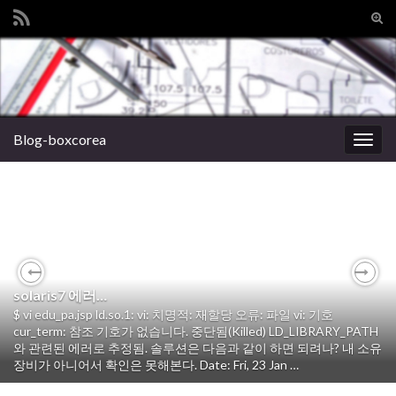
Tog
sear
Search for:
for
Blog-boxcorea
Togg
navig
IBM AIX서버 경고등 끄기
errpt 를 봐도 별다른 에러 사항이 없는데, 경고등이 켜져 있다. 이것
저것 찾아보다보니, 의외로 비슷한 경우가 종종 있는것 같네? IBM
Previous
Nex
solaris7 에러…
AIX서버 경고등 끄기. http://heeya12.tistory.com/entry/AIX-
$ vi edu_pa.jsp ld.so.1: vi: 치명적: 재할당 오류: 파일 vi: 기호
%EC%84%9C%EB%B2%84-LED-
cur_term: 참조 기호가 없습니다. 중단됨(Killed) LD_LIBRARY_PATH
%EA%B2%BD%EA%B3%A0%EB%93%B1-
와 관련된 에러로 추정됨. 솔루션은 다음과 같이 하면 되려나? 내 소유
%EB%81%84%EA%B8%B0 /usr/lpp/diagonostics/bin/usysfault -s
장비가 아니어서 확인은 못해본다. Date: Fri, 23 Jan …
normal