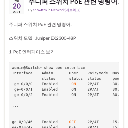
주니퍼 스위치 PoE 관련 명령어.
9월
20
By
snowffox
in
Network(네트워크)
2024
주니퍼 스위치 PoE 관련 명령어.
스위치 모델 : Juniper EX2300-48P
1. PoE 인터페이스 보기
admin@Switch> show poe interface    

Interface    Admin       Oper    Pair/Mode  Max    
             status      status  status     power  
 ge-0/0/0    Enabled      
ON
     2P/AT      30.0W  
 ge-0/0/1    Enabled      ON     2P/AT      30.0W  
 ge-0/0/2    Enabled      ON     2P/AT      30.0W  
...

ge-0/0/46    Enabled     
OFF
     2P/AT      15.4W  
ge-0/0/47    Enabled     OFF     2P/AT      15.4W  