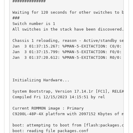
##############

Waiting for 120 seconds for other switches to boot

###

Switch number is 1

All switches in the stack have been discovered. Acc
Chassis 1 reloading, reason - Active/standby select
Jan  3 01:37:15.267: %PMAN-5-EXITACTION: C0/0: pvp:
Jan  3 01:37:15.799: %PMAN-5-EXITACTION: F0/0: pvp:
Jan  3 01:37:20.612: %PMAN-5-EXITACTION: R0/0: pvp:
Initializing Hardware...

System Bootstrap, Version 17.14.1r [FC1], RELEASE S
Compiled Fri 12/15/2023 14:15:51 by rel

Current ROMMON image : Primary

C9200L-48P-4X platform with 2097152 Kbytes of main 
boot: attempting to boot from [flash:packages.conf]
boot: reading file packages.conf
