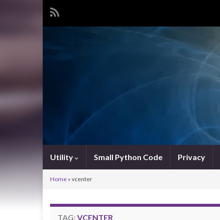
Utility
Small Python Code
Privacy
Home
»
vcenter
TAG:
VCENTER