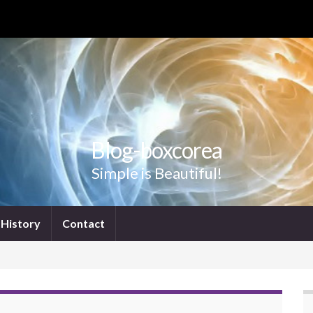
Blog-boxcorea
Simple is Beautiful!
History
Contact