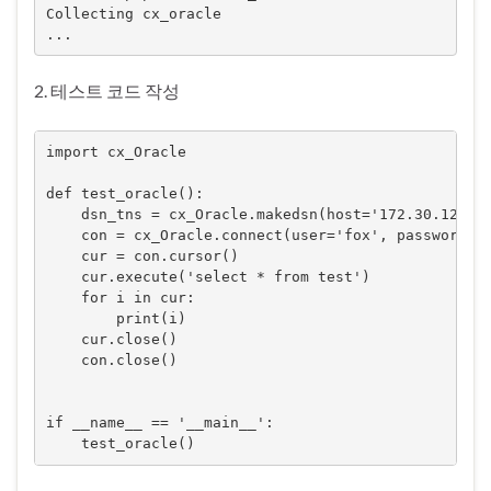
Collecting cx_oracle 

2. 테스트 코드 작성
import cx_Oracle

def test_oracle():

    dsn_tns = cx_Oracle.makedsn(host='172.30.124.24
    con = cx_Oracle.connect(user='fox', password='f
    cur = con.cursor()

    cur.execute('select * from test')

    for i in cur:

        print(i)

    cur.close()

    con.close()

if __name__ == '__main__':

    test_oracle()