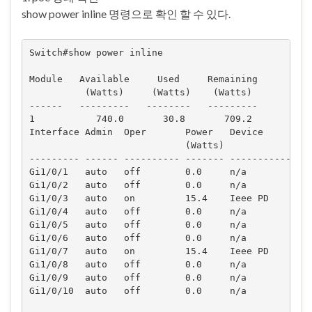
show power inline 명령으로 확인 할 수 있다.
Switch#show power inline

Module   Available     Used     Remaining

          (Watts)     (Watts)    (Watts)

------   ---------   --------   ---------

1           740.0       30.8       709.2

Interface Admin  Oper       Power   Device         
                            (Watts)

--------- ------ ---------- ------- ---------------
Gi1/0/1   auto   off        0.0     n/a            
Gi1/0/2   auto   off        0.0     n/a            
Gi1/0/3   auto   on         15.4    Ieee PD        
Gi1/0/4   auto   off        0.0     n/a            
Gi1/0/5   auto   off        0.0     n/a            
Gi1/0/6   auto   off        0.0     n/a            
Gi1/0/7   auto   on         15.4    Ieee PD        
Gi1/0/8   auto   off        0.0     n/a            
Gi1/0/9   auto   off        0.0     n/a            
Gi1/0/10  auto   off        0.0     n/a            