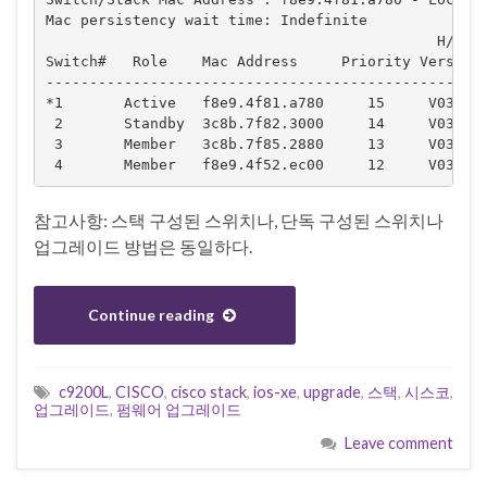
Mac persistency wait time: Indefinite

                                             H/W   
Switch#   Role    Mac Address     Priority Version 
---------------------------------------------------
*1       Active   f8e9.4f81.a780     15     V03    
 2       Standby  3c8b.7f82.3000     14     V03    
 3       Member   3c8b.7f85.2880     13     V03    
 4       Member   f8e9.4f52.ec00     12     V03   
참고사항: 스택 구성된 스위치나, 단독 구성된 스위치나
업그레이드 방법은 동일하다.
Continue reading
c9200L
,
CISCO
,
cisco stack
,
ios-xe
,
upgrade
,
스택
,
시스코
,
업그레이드
,
펌웨어 업그레이드
Leave comment