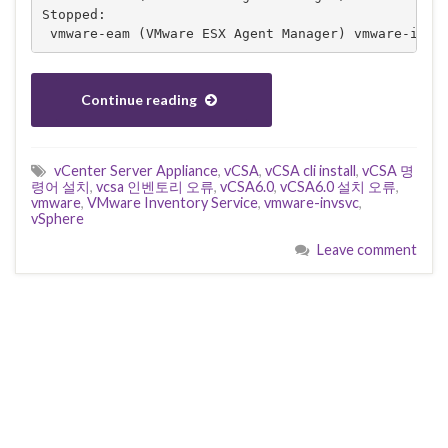
Stopped:

Continue reading
vCenter Server Appliance
,
vCSA
,
vCSA cli install
,
vCSA 명
령어 설치
,
vcsa 인벤토리 오류
,
vCSA6.0
,
vCSA6.0 설치 오류
,
vmware
,
VMware Inventory Service
,
vmware-invsvc
,
vSphere
Leave comment