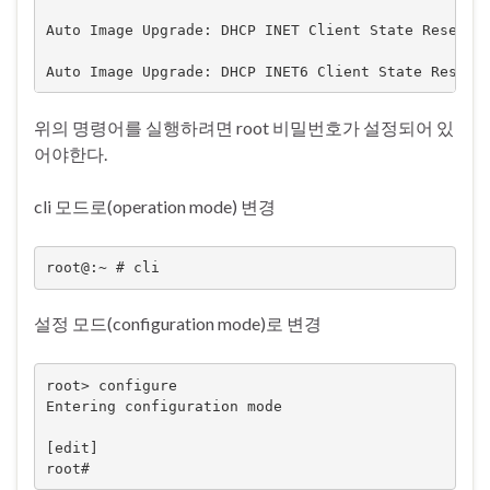
Auto Image Upgrade: DHCP INET Client State Reset : 
Auto Image Upgrade: DHCP INET6 Client State Reset 
위의 명령어를 실행하려면 root 비밀번호가 설정되어 있
어야한다.
cli 모드로(operation mode) 변경
root@:~ # cli
설정 모드(configuration mode)로 변경
root> configure

Entering configuration mode

[edit]

root#