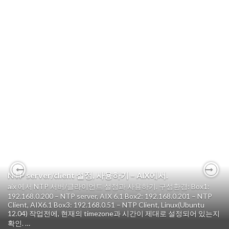
NTP server/client 설정, 사용하기 – AIX에서.
Previous
Nex
aix 에서 NTP 서버/클라이언트 설정과 사용하기. 구성환경: Box1:
aix 5.3에 oracle 11g r2 설치하기.
192.168.0.200 – NTP server, AIX 6.1 Box2: 192.168.0.201 – NTP
aix 5.3 에 오라클 설치. 1. 화일 업로드시 문제 발생. 최대 화일 크기제
Client, AIX6.1 Box3: 192.168.0.51 – NTP Client, Linux(Ubuntu
12.04) 작업전에, 현재의 timezone과 시간이 제대로 설정되어 있는지
한에 걸려 오라클 zip화일이 업로드 되지 않음. /etc/security/limits 화
확인. …
일을 에서 최대 화일 크기를 수정한다.(-1 이면 무제한)