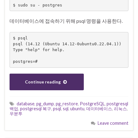
$ sudo su - postgres
데이터베이스에 접속하기 위해 psql 명령을 사용한다.
$ psql

psql (14.12 (Ubuntu 14.12-0ubuntu0.22.04.1))

Type "help" for help.

postgres=#
Continue reading
database
,
pg_dump
,
pg_restore
,
PostgreSQL
,
postgresql
백업
,
postgresql 복구
,
psql
,
sql
,
ubuntu
,
데이터베이스
,
리눅스
,
우분투
Leave comment