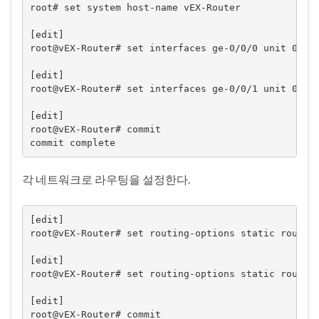
root# set system host-name vEX-Router

[edit]

root@vEX-Router# set interfaces ge-0/0/0 unit 0 fam
[edit]

root@vEX-Router# set interfaces ge-0/0/1 unit 0 fam
[edit]

root@vEX-Router# commit

commit complete
각 네트워크로 라우팅을 설정한다.
[edit]

root@vEX-Router# set routing-options static route 1
[edit]

root@vEX-Router# set routing-options static route 1
[edit]

root@vEX-Router# commit
