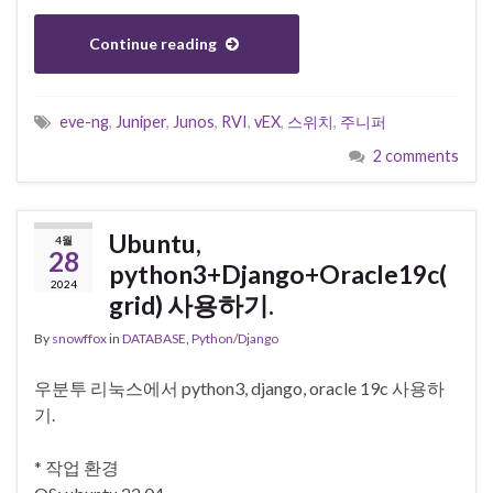
Continue reading
eve-ng
,
Juniper
,
Junos
,
RVI
,
vEX
,
스위치
,
주니퍼
2 comments
Ubuntu,
4월
28
python3+Django+Oracle19c(
2024
grid) 사용하기.
By
snowffox
in
DATABASE
,
Python/Django
우분투 리눅스에서 python3, django, oracle 19c 사용하
기.
* 작업 환경