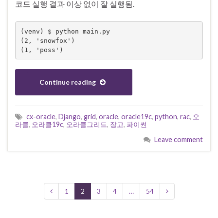
코드 실행 결과 이상 없이 잘 실행됨.
(venv) $ python main.py

(2, 'snowfox')

Continue reading
cx-oracle
,
Django
,
grid
,
oracle
,
oracle19c
,
python
,
rac
,
오
라클
,
오라클19c
,
오라클그리드
,
장고
,
파이썬
Leave comment
1
2
3
4
…
54