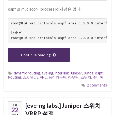
ospf 설정. cisco의 process id 개념은 없다.
root@R1# set protocols ospf area 0.0.0.0 interface 
[edit]

root@R1# set protocols ospf area 0.0.0.0 interface
Continue reading
dynamic routing
,
eve-ng
,
inter link
,
Juniper
,
Junos
,
ospf
,
Routing
,
vEX
,
vIOS
,
vPC
,
동적라우팅
,
라우팅
,
스위치
,
주니퍼
2 comments
[eve-ng labs.] Juniper 스위치
5월
22
VRRP 설정.