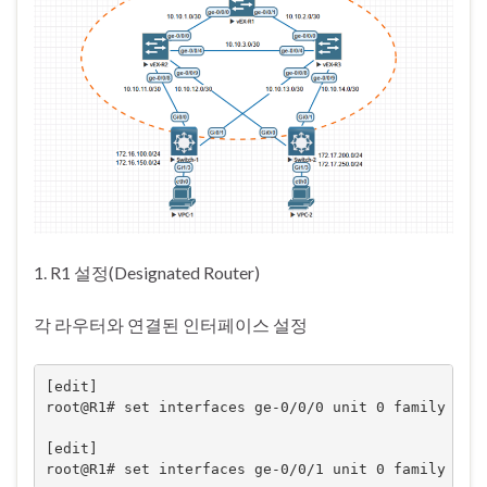
1. R1 설정(Designated Router)
각 라우터와 연결된 인터페이스 설정
[edit]

root@R1# set interfaces ge-0/0/0 unit 0 family inet
[edit]

root@R1# set interfaces ge-0/0/1 unit 0 family ine