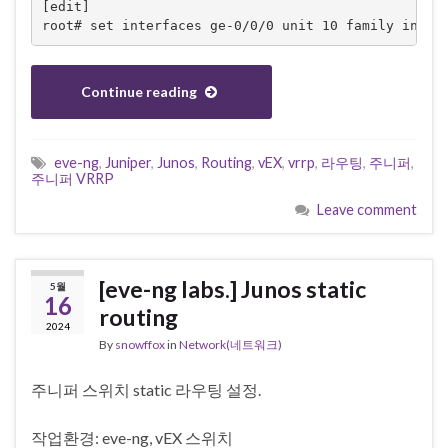
[edit]

root# set interfaces ge-0/0/0 unit 10 family inet 
Continue reading
eve-ng
,
Juniper
,
Junos
,
Routing
,
vEX
,
vrrp
,
라우팅
,
주니퍼
,
주니퍼 VRRP
Leave comment
[eve-ng labs.] Junos static
5월
16
routing
2024
By
snowffox
in
Network(네트워크)
주니퍼 스위치 static 라우팅 설정.
작업환경: eve-ng, vEX 스위치