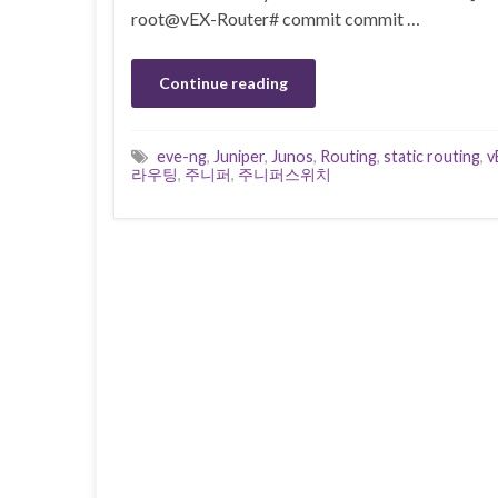
root@vEX-Router# commit commit …
Continue reading
eve-ng
,
Juniper
,
Junos
,
Routing
,
static routing
,
v
라우팅
,
주니퍼
,
주니퍼스위치