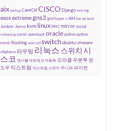
CISCO
aix
CentOS
Django
eve-ng
backup
gns3
exos
extreme
grid
hyper-v
IBM
ios-xe
iscsi
linux
kvm
mirror
Juniper
Junos
MAC
mysql
oracle
nornir
openstack
python
python
netbackup
switch
Routing
ubuntu
vmware
nornir
solaris10
리눅스
시
스위치
라우팅
vSphere
스코
오라클
우분투
윈
앤시블 네트워크 자동화
익스트림
도우
파이썬
주니퍼
익스트림 스위치