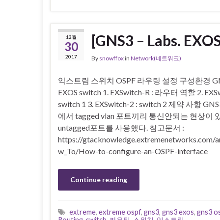
[GNS3 – Labs. E
12월
30
2017
By
snowffox
in
Network(네트워크)
익스트림 스위치 OSPF 라우팅 설정 구성환경 GN
EXOS switch 1. EXSwitch-R : 라우터 역할 2. EXSw
switch 1 3. EXSwitch-2 : switch 2 제약 사항 G
에서 tagged vlan 포트끼리 통신안되는 현상이 
untagged포트를 사용했다. 참고문서 :
https://gtacknowledge.extremenetworks.com/a
w_To/How-to-configure-an-OSPF-interface
Continue reading
extreme
,
extreme ospf
,
gns3
,
gns3 exos
,
gns3 o
Routing
,
switch
,
라우팅
,
스위치
,
익스트림