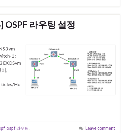
XOS] OSPF 라우팅 설정
S3 vm
itch-1 :
NS3 EXOSvm
있어,
rticles/Ho
spf
,
ospf 라우팅
,
Leave comment