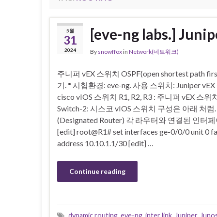
[eve-ng labs.] J
5월
31
2024
By
snowffox
in
Network(네트워크)
주니퍼 vEX 스위치 OSPF(open shortest path fi
기. * 시험환경: eve-ng. 사용 스위치: Juniper vE
cisco vIOS 스위치 R1, R2, R3 : 주니퍼 vEX 스위치 
Switch-2: 시스코 vIOS 스위치 구성은 아래 처럼. 
(Designated Router) 각 라우터와 연결된 인
[edit] root@R1# set interfaces ge-0/0/0 unit 0 fa
address 10.10.1.1/30 [edit] …
Continue reading
dynamic routing
,
eve-ng
,
inter link
,
Juniper
,
Juno