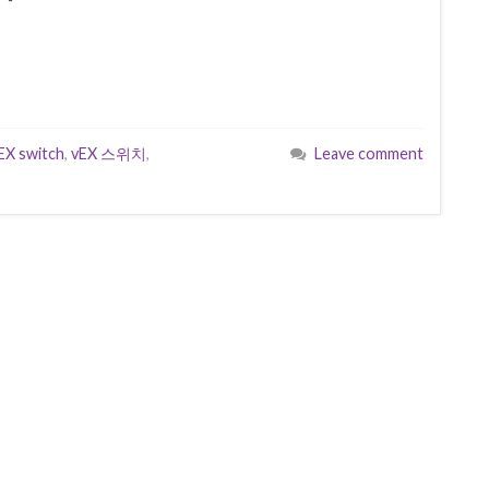
EX switch
,
vEX 스위치
,
Leave comment