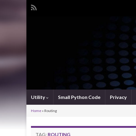
Utility
Small Python Code
Privacy
Home
»
Routing
TAG:
ROUTING