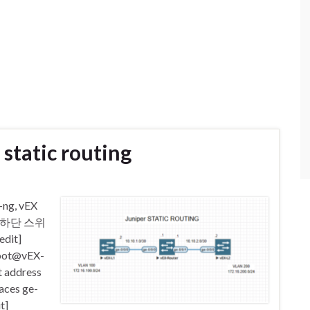
 static routing
g, vEX
. 하단 스위
it]
root@vEX-
t address
aces ge-
t]