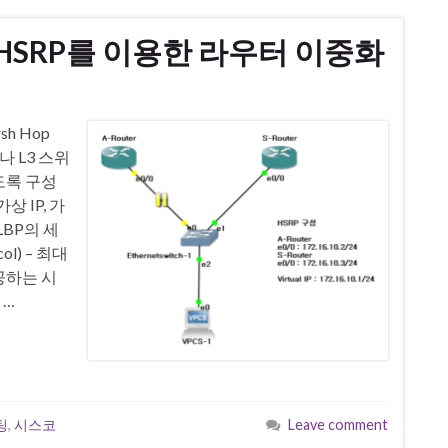
sco] HSRP를 이용한 라우터 이중화
sh Hop
터나 L3 스위
도록 구성
 IP, 가
LBP의 세
col) – 최대
공하는 시
 …
팅
,
시스코
Leave comment