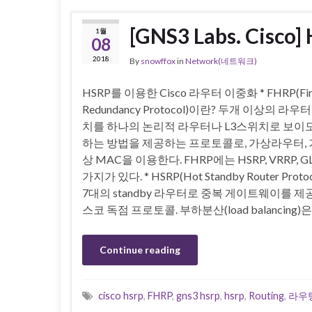
[GNS3 Labs. Ci
1월
08
2018
By
snowffox
in
Network(네트워크)
HSRP를 이용한 Cisco 라우터 이중화 * FHRP(Fir
Redundancy Protocol)이란? 두개 이상의 라우
치를 하나의 논리적 라우터나 L3스위치로 보이
하는 방법을 제공하는 프로토콜로, 가상라우터, 가상
상 MAC을 이용한다. FHRP에는 HSRP, VRRP, G
가지가 있다. * HSRP(Hot Standby Router Proto
7대의 standby 라우터로 중복 게이트웨이를 제
스코 독점 프로토콜. 부하분산(load balancing)은
Continue reading
cisco hsrp
,
FHRP
,
gns3 hsrp
,
hsrp
,
Routing
,
라우