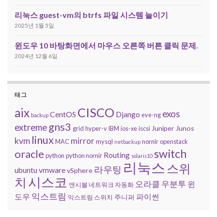
리눅스 guest-vm의 btrfs 파일 시스템 늘이기
2025년 1월 5일
윈도우 10 바탕화면에서 마우스 오른쪽 버튼 클릭 문제.
2024년 12월 6일
태그
CISCO
aix
exos
CentOS
Django
eve-ng
backup
gns3
extreme
Juniper
Junos
grid
hyper-v
IBM
ios-xe
iscsi
linux
kvm
mirror
MAC
mysql
nornir
openstack
netbackup
switch
oracle
Routing
python
python nornir
solaris10
리눅스
스위
라우팅
ubuntu
vmware
vSphere
시스코
치
오라클
우분투
윈
앤시블 네트워크 자동화
익스트림
도우
파이썬
주니퍼
익스트림 스위치