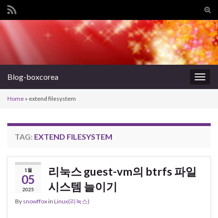
Tog
sear
Search for:
for
Blog-boxcorea
Togg
navig
Home
»
extend filesystem
TAG:
EXTEND FILESYSTEM
리눅스 guest-vm의 btrfs 파일
1월
05
시스템 늘이기
2025
By
snowffox
in
Linux(리눅스)