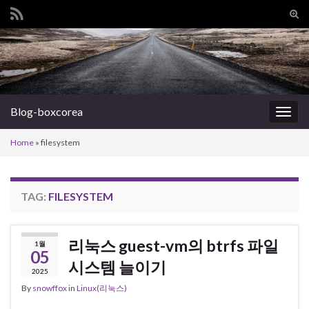
Tog
sear
Search for:
for
Blog-boxcorea
Togg
navig
Home
»
filesystem
TAG:
FILESYSTEM
리눅스 guest-vm의 btrfs 파일
1월
05
시스템 늘이기
2025
By
snowffox
in
Linux(리눅스)