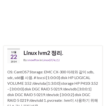
Linux lvm2 정리.
12월
22
By
snowffox
in
Linux(리눅스)
2014
OS: CentOS7 Storage: EMC CX-300 아래와 같이 sdb,
sdc, sdd를 사용. # lsscsi [1:0:0:0] disk HP LOGICAL
VOLUME 3.52 /dev/sda [1:3:0:0] storage HP P410i 3.52
– [3:0:0:0] disk DGC RAID 5 0219 /dev/sdb [3:0:0:1]
disk DGC RAID 5 0219 /dev/sdc [3:0:0:2] disk DGC
RAID 5 0219 /dev/sdd 1. pvcreate : lvm이 사용하기 위해
디스크나 파티션을 …