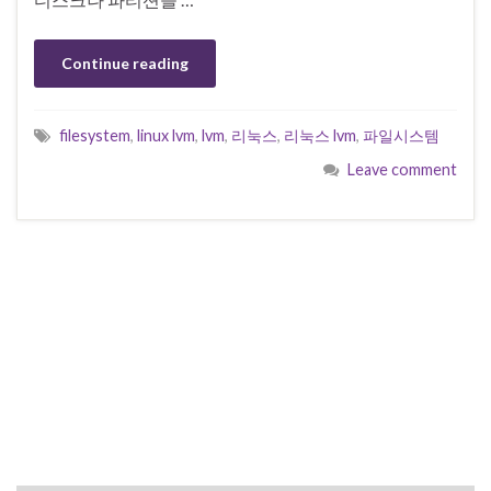
Continue reading
filesystem
,
linux lvm
,
lvm
,
리눅스
,
리눅스 lvm
,
파일시스템
Leave comment