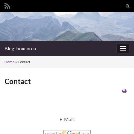
Tog
sear
Search for:
for
Blog-boxcorea
Togg
navig
Home
»
Contact
Contact
E-Mail: