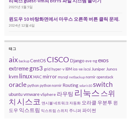
리눅스 guest-vm의 btrfs 파일 시스템 늘이기
2025년 1월 5일
윈도우 10 바탕화면에서 마우스 오른쪽 버튼 클릭 문제.
2024년 12월 6일
태그
CISCO
aix
exos
CentOS
Django
eve-ng
backup
gns3
extreme
Juniper
Junos
grid
hyper-v
IBM
ios-xe
iscsi
linux
kvm
mirror
MAC
mysql
nornir
openstack
netbackup
switch
oracle
Routing
python
python nornir
solaris10
리눅스
스위
라우팅
ubuntu
vmware
vSphere
시스코
치
오라클
우분투
윈
앤시블 네트워크 자동화
익스트림
도우
파이썬
주니퍼
익스트림 스위치