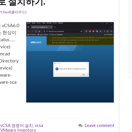
령어로 설치하기.
Cloud(클라우드)
vCSA6.0
는 현상이
atus ….
vice)
vmcad
Directory
rvice)
ware-
ware-sca
,
vCSA 명령어 설치
,
vcsa
Leave comment
,
VMware Inventory