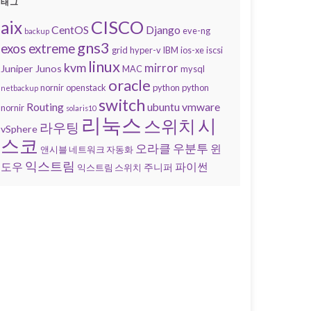
태그
CISCO
aix
CentOS
Django
eve-ng
backup
gns3
exos
extreme
grid
hyper-v
IBM
ios-xe
iscsi
linux
kvm
mirror
Juniper
Junos
MAC
mysql
oracle
nornir
openstack
python
python
netbackup
switch
Routing
ubuntu
vmware
nornir
solaris10
리눅스
시
스위치
라우팅
vSphere
스코
오라클
우분투
윈
앤시블 네트워크 자동화
익스트림
도우
파이썬
주니퍼
익스트림 스위치