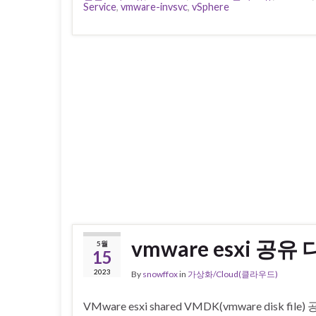
Service
,
vmware-invsvc
,
vSphere
vmware esxi 공유
5월
15
2023
By
snowffox
in
가상화/Cloud(클라우드)
VMware esxi shared VMDK(vmware disk fi