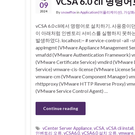
vCSA 6.0 cli 명
09
2024
By
snowffox
in
Application(어플리케이션)
,
가상화/
vCSA 6.0 cli에서 명령어로 설치하기. 사용중이던 
이 아래처럼 인벤토리 서비스를 실행하지 못하
발생하였다. localhost:~ # service-control –all –st
applmgmt (VMware Appliance Management Ser
vmafdd (VMware Authentication Framework) 
(VMware Certificate Service) vmdird (VMware 
Service) vmware-cis-license (VMware License Se
vmware-cm (VMware Component Manager) vm
rhttpproxy (VMware HTTP Reverse Proxy) vm
(VMware Service Control Agent) …
Continue reading
vCenter Server Appliance
,
vCSA
,
vCSA cli install
인벤토리 오류
,
vCSA6.0
,
vCSA6.0 설치 오류
,
vmware