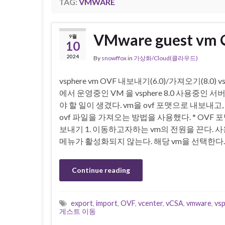
TAG:
VMWARE
VMware guest 
9월
10
2024
By
snowffox
in
가상화/Cloud(클라우드)
vsphere vm OVF 내보내기(6.0)/가져오기(8.0) vsp
에서 운영중인 VM 을 vsphere 8.0 사용중인 
야 할 일이 생겼다. vm을 ovf 포맷으로 내보내고, 
ovf 파일을 가져오는 방법을 사용했다. * OVF 
보내기 1. 이동하고자하는 vm의 전원을 끈다. 
메뉴가 활성화되지 않는다. 해당 vm을 선택한다.
Continue reading
export
,
import
,
OVF
,
vcenter
,
vCSA
,
vmware
,
vsp
게스트 이동