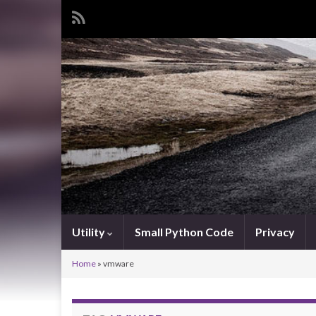
Utility
Small Python Code
Privacy
Home
»
vmware