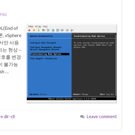
우드)
(End of
vSphere
에서만 사용
는 현상 –
번호를 변경
업이 불가능
h …
 dir-cli
Leave comment