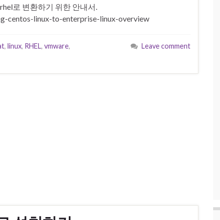
rhel로 변환하기 위한 안내서.
g-centos-linux-to-enterprise-linux-overview
at
,
linux
,
RHEL
,
vmware
,
Leave comment