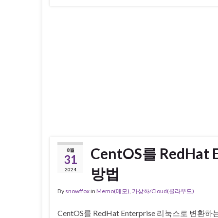
CentOS를 RedHat
8월
31
방법
2024
By
snowffox
in
Memo(메모)
,
가상화/Cloud(클라우드)
CentOS를 RedHat Enterprise 리눅스로 변환