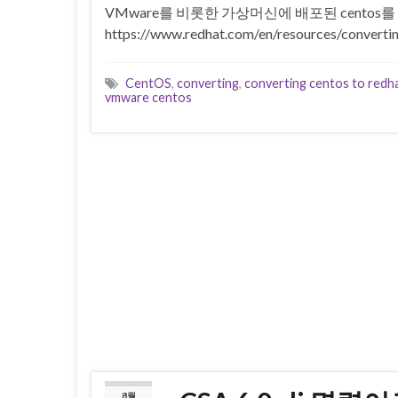
VMware를 비롯한 가상머신에 배포된 centos를 
https://www.redhat.com/en/resources/convertin
CentOS
,
converting
,
converting centos to redh
vmware centos
8월