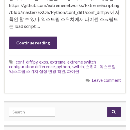
https://github.com/extremenetworks/ExtremeScripting
/blob/master/EXOS/Python/conf_diff/conf_diff.py 에서
확인 할 수 있다. 익스트림 스위치에서 파이썬 스크립트
는 load script …
Continue reading
conf_diff.py
,
exos
,
extreme
,
extreme switch
configuration difference
,
python
,
switch
,
스위치
,
익스트림
,
익스트림 스위치 설정 변경 확인
,
파이썬
Leave comment
Search for: