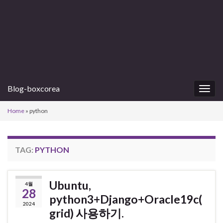
Blog-boxcorea
Togg
navig
Home
»
python
TAG:
PYTHON
Ubuntu,
4월
28
python3+Django+Oracle19c(
2024
grid) 사용하기.