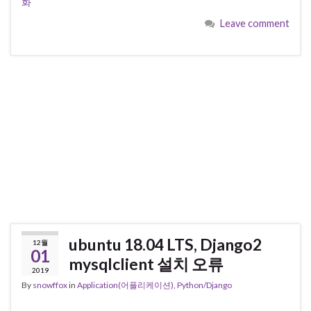
화
Leave comment
ubuntu 18.04 LTS, Django2
12월
01
mysqlclient 설치 오류
2019
By
snowffox
in
Application(어플리케이션)
,
Python/Django