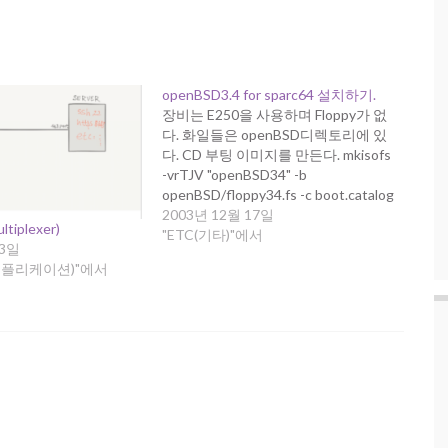
openBSD3.4 for sparc64 설치하기.
장비는 E250을 사용하며 Floppy가 없
다. 화일들은 openBSD디렉토리에 있
다. CD 부팅 이미지를 만든다. mkisofs
-vrTJV "openBSD34" -b
openBSD/floppy34.fs -c boot.catalog
-o bsd34.iso openBSD 안된다..... ;ㅡㅡ
2003년 12월 17일
ultiplexer)
다른 방법을 찾아야 겠다. 여러가지 방
"ETC(기타)"에서
23일
법으로 시도해 봤지만 부팅 가능한 cd
on(어플리케이션)"에서
를 만들수가 없다. 결국, 플로피디스크
를 E250에 붙였다. 볼륨매니저를 중지
(/etc.init.d/volmgt stop)하고.
=============================
================ #dd
if=floppy34.fs of=/dev/rdiskette0
bs=36b 80+0…