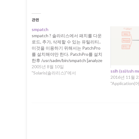
관련
smpatch
smpatch ? 솔라리스에서 패치를 다운
로드, 추가, 삭제할 수 있는 유틸리티..
이것을 이용하기 위해서는 PatchPro
를 설치해야만 한다. PatchPro를 설치
한후 /usr/sadm/bin/smpatch [analyze
| download | add | remove] 만약 SMC
2005년 8월 10일
sslh (ssl/ssh m
서버가 실행되어 있지 않는다는 메시
"Solaris(솔라리스)"에서
2016년 11월 
지가 나온다면, # /etc/init.d/init.wbem
"Applicati
start 이렇게하면 솔라리스 패치관리
는 거의 자동수준이 된다. 준비가 다 되
었다면, 다음 명령으로 패치를 다운로
드 받는다.…