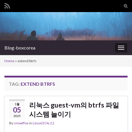
Tog
sear
Search for:
for
Blog-boxcorea
Togg
navig
Home
»
extend btrfs
TAG:
EXTEND BTRFS
리눅스 guest-vm의 btrfs 파일
1월
05
시스템 늘이기
2025
By
snowffox
in
Linux(리눅스)