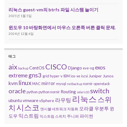
리눅스 guest-vm의 btrfs 파일 시스템 늘이기
2025년 1월 5일
윈도우 10 바탕화면에서 마우스 오른쪽 버튼 클릭 문제.
2024년 12월 6일
태그
CISCO
aix
exos
CentOS
Django
eve-ng
backup
gns3
extreme
Juniper
Junos
grid
hyper-v
IBM
ios-xe
iscsi
linux
kvm
mirror
MAC
mysql
nornir
openstack
netbackup
switch
oracle
Routing
python
python nornir
solaris10
리눅스
스위
라우팅
ubuntu
vmware
vSphere
시스코
치
오라클
우분투
윈
앤시블 네트워크 자동화
익스트림
도우
파이썬
주니퍼
익스트림 스위치