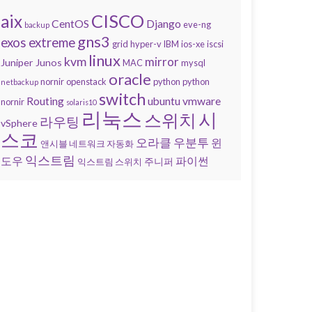
CISCO
aix
CentOS
Django
eve-ng
backup
gns3
exos
extreme
grid
hyper-v
IBM
ios-xe
iscsi
linux
kvm
mirror
Juniper
Junos
MAC
mysql
oracle
nornir
openstack
python
python
netbackup
switch
Routing
ubuntu
vmware
nornir
solaris10
리눅스
시
스위치
라우팅
vSphere
스코
오라클
우분투
윈
앤시블 네트워크 자동화
익스트림
도우
파이썬
주니퍼
익스트림 스위치