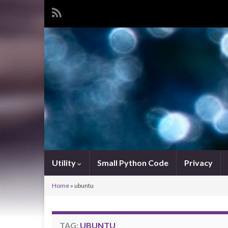
Utility
Small Python Code
Privacy
Home
»
ubuntu
TAG:
UBUNTU