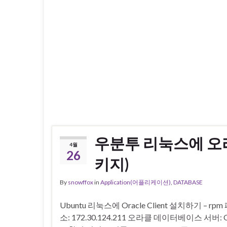
우분투 리눅스에 오라
4월
26
키지)
By
snowffox
in
Application(어플리케이션)
,
DATABASE
Ubuntu 리눅스에 Oracle Client 설치하기 – rpm
소: 172.30.124.211 오라클 데이터베이스 서버: OS