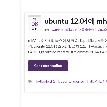
ubuntu 12.04에 
8월
08
2014
By
snowffox
in
Application(어플리케이션)
,
Linux
mhVTL 이란? 리눅스에서 표준 Tape Libra
경: ubuntu 12.04 (32bit) 1. 설치 1.1. 다운로드 # wge
04-13.tgz?attredirects=0 # mv mhvtl-2014-04-
Continue reading
mhvtl
,
mhvtl 설치
,
ubuntu
,
ubuntu mhvtl
,
VTL
,
리