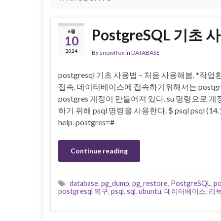
PostgreSQL 기초 
6월
10
2024
By
snowffox
in
DATABASE
postgresql 기초 사용법 – 처음 사용해봄. *작업환경 O
접속. 데이터베이스에 접속하기위해서는 postg
postgres 계정이 만들어져 있다. su 명령으로 계정
하기 위해 psql 명령을 사용한다. $ psql psql (14.12 (U
help. postgres=#
Continue reading
database
,
pg_dump
,
pg_restore
,
PostgreSQL
,
p
postgresql 복구
,
psql
,
sql
,
ubuntu
,
데이터베이스
,
리