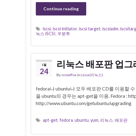
Continue reading
iscsi
,
iscsi initiator
,
iscsi target
,
iscsiadm
,
iscsitar
눅스 iSCSI
,
우분투
리눅스 배포판 업
1월
24
By
snowffox
in
Linux(리눅스)
fedora나 ubuntu나 모두 배포판 CD를 이용할 
을 ubuntu의 경우는 apt-get을 이용. Fedora : http:
http://www.ubuntu.com/getubuntu/upgrading
apt-get
,
fedora
,
ubuntu
,
yum
,
리눅스
,
배포판