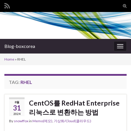
Tog
sear
Search for:
for
Blog-boxcorea
Togg
navig
Home
»
RHEL
TAG:
RHEL
CentOS를 RedHat Enterprise
8월
31
리눅스로 변환하는 방법
2024
By
snowffox
in
Memo(메모)
,
가상화/Cloud(클라우드)