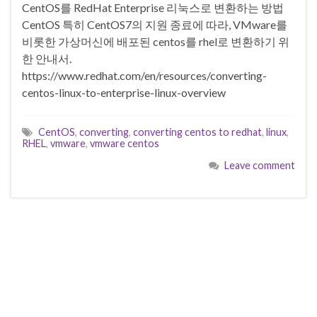
CentOS를 RedHat Enterprise 리눅스로 변환하는 방법
CentOS 특히 CentOS7의 지원 종료에 따라, VMware를
비롯한 가상머신에 배포된 centos를 rhel로 변환하기 위
한 안내서.
https://www.redhat.com/en/resources/converting-
centos-linux-to-enterprise-linux-overview
CentOS
,
converting
,
converting centos to redhat
,
linux
,
RHEL
,
vmware
,
vmware centos
Leave comment