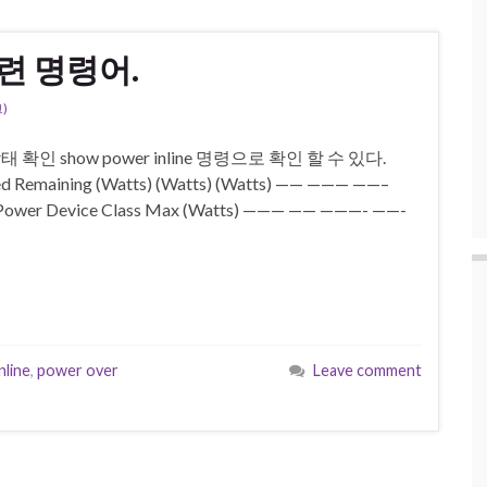
관련 명령어.
)
태 확인 show power inline 명령으로 확인 할 수 있다.
sed Remaining (Watts) (Watts) (Watts) —— ——— ——–
r Power Device Class Max (Watts) ——— —— ———- ——-
nline
,
power over
Leave comment