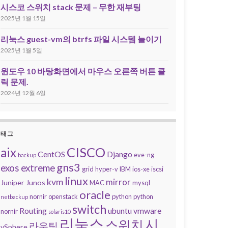
시스코 스위치 stack 문제 – 무한 재부팅
2025년 1월 15일
리눅스 guest-vm의 btrfs 파일 시스템 늘이기
2025년 1월 5일
윈도우 10 바탕화면에서 마우스 오른쪽 버튼 클
릭 문제.
2024년 12월 6일
태그
CISCO
aix
CentOS
Django
eve-ng
backup
gns3
exos
extreme
grid
hyper-v
IBM
ios-xe
iscsi
linux
kvm
mirror
Juniper
Junos
MAC
mysql
oracle
nornir
openstack
python
python
netbackup
switch
Routing
ubuntu
vmware
nornir
solaris10
리눅스
시
스위치
라우팅
vSphere