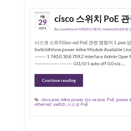
cisco 스위치 PoE 
8월
29
2024
By
snowffox
in
H/W(하드웨어)
,
Network(네트워크
시스코 스위치(ios-xe) PoE 관련 명령어 1. poe 상
Switch#show power inline Module Available U
——— 1 740.0 30.8 709.2 Interface Admin Ope
——————- —– —- Gi1/0/1 auto off 0.0 n/a …
Continue reading
cisco poe
,
inline power
,
ios-xe poe
,
PoE
,
power i
ethernet
,
switch
,
시스코 PoE