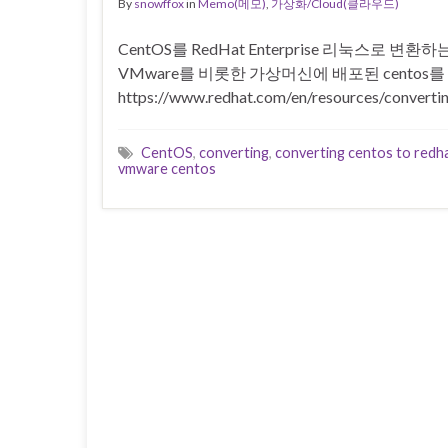
By
snowffox
in
Memo(메모)
,
가상화/Cloud(클라우드)
CentOS를 RedHat Enterprise 리눅스로 변환
VMware를 비롯한 가상머신에 배포된 centos를 
https://www.redhat.com/en/resources/convertin
CentOS
,
converting
,
converting centos to redh
vmware centos