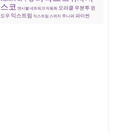
스코
오라클
우분투
윈
앤시블 네트워크 자동화
익스트림
도우
파이썬
주니퍼
익스트림 스위치