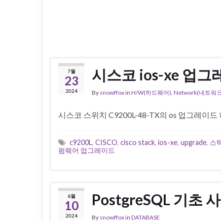
시스코 ios-xe 업
7월
23
2024
By
snowffox
in
H/W(하드웨어)
,
Network(네트워크
시스코 스위치 C9200L-48-TX의 os 업그레이드 
c9200L
,
CISCO
,
cisco stack
,
ios-xe
,
upgrade
,
스
펌웨어 업그레이드
PostgreSQL 기초 
6월
10
2024
By
snowffox
in
DATABASE