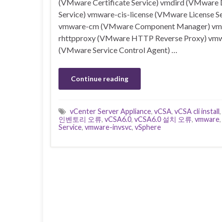
(VMware Certificate Service) vmdird (VMware 
Service) vmware-cis-license (VMware License Se
vmware-cm (VMware Component Manager) vm
rhttpproxy (VMware HTTP Reverse Proxy) vm
(VMware Service Control Agent) …
Continue reading
vCenter Server Appliance
,
vCSA
,
vCSA cli install
인벤토리 오류
,
vCSA6.0
,
vCSA6.0 설치 오류
,
vmware
Service
,
vmware-invsvc
,
vSphere