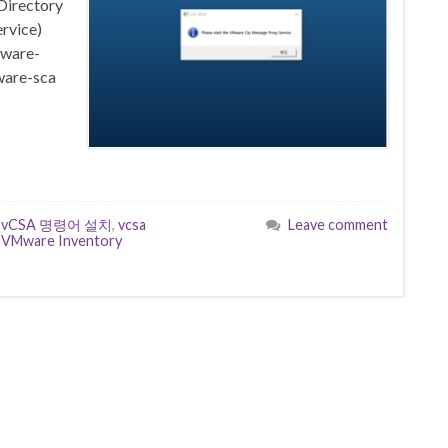
Directory
rvice)
ware-
ware-sca
,
vCSA 명령어 설치
,
vcsa
Leave comment
,
VMware Inventory