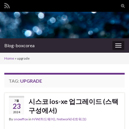
Tog
sear
Search for:
for
Blog-boxcorea
Togg
navig
Home
»
upgrade
TAG:
UPGRADE
시스코 ios-xe 업그레이드 (스택
7월
23
구성에서)
2024
By
snowffox
in
H/W(하드웨어)
,
Network(네트워크)