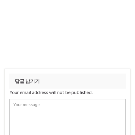
cx_Oracle >>>
cx0=cx_Oracle.makedsn("ora
cle", 1521, "orcl") >>>
connection=cx_Oracle.conn
ect("fox", "fox", cx0) >>>
cursor=connection.cursor()
…
답글 남기기
Your email address will not be published.