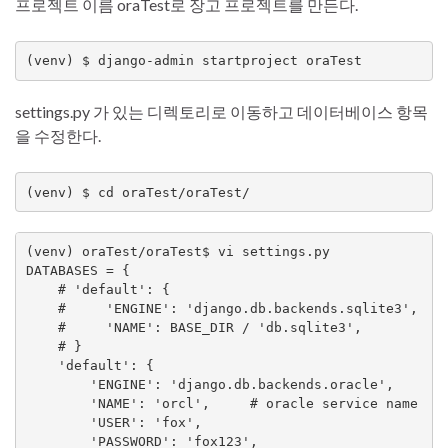
프로젝트 이름 oraTest로 장고 프로젝트를 만든다.
(venv) $ django-admin startproject oraTest
settings.py 가 있는 디렉토리로 이동하고 데이터베이스 항목
을 수정한다.
(venv) $ cd oraTest/oraTest/
(venv) oraTest/oraTest$ vi settings.py

DATABASES = {

    # 'default': {

    #     'ENGINE': 'django.db.backends.sqlite3',

    #     'NAME': BASE_DIR / 'db.sqlite3',

    # }

    'default': {

        'ENGINE': 'django.db.backends.oracle',

        'NAME': 'orcl',     # oracle service name  

        'USER': 'fox',

        'PASSWORD': 'fox123',
