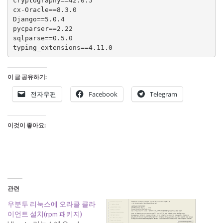
cryptography==42.0.5

cx-Oracle==8.3.0

Django==5.0.4

pycparser==2.22

sqlparse==0.5.0

typing_extensions==4.11.0
이 글 공유하기:
전자우편
Facebook
Telegram
이것이 좋아요:
관련
우분투 리눅스에 오라클 클라
이언트 설치(rpm 패키지)