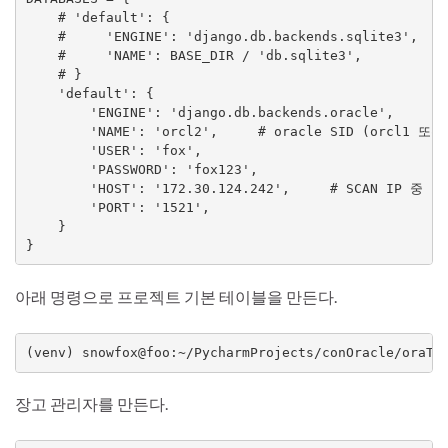
    # 'default': {

    #     'ENGINE': 'django.db.backends.sqlite3',

    #     'NAME': BASE_DIR / 'db.sqlite3',

    # }

    'default': {

        'ENGINE': 'django.db.backends.oracle',

        'NAME': 'orcl2',     # oracle SID (orcl1 또
        'USER': 'fox',

        'PASSWORD': 'fox123',

        'HOST': '172.30.124.242',     # SCAN IP 중
        'PORT': '1521',

    }

}
아래 명령으로 프로젝트 기본 테이블을 만든다.
(venv) snowfox@foo:~/PycharmProjects/conOracle/oraTe
장고 관리자를 만든다.