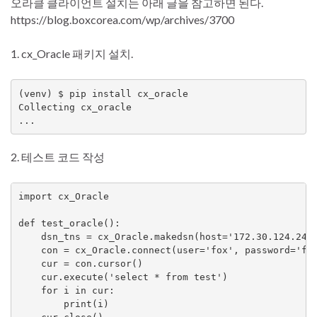
오라클 클라이언트 설치는 아래 글을 참고하면 된다.
https://blog.boxcorea.com/wp/archives/3700
1. cx_Oracle 패키지 설치.
(venv) $ pip install cx_oracle

Collecting cx_oracle 

2. 테스트 코드 작성
import cx_Oracle

def test_oracle():

    dsn_tns = cx_Oracle.makedsn(host='172.30.124.242'
    con = cx_Oracle.connect(user='fox', password='fox
    cur = con.cursor()

    cur.execute('select * from test')

    for i in cur:

        print(i)
