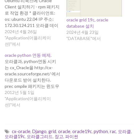
Ubuntu 리눅스에 Oracle
Client 설치하기 - rpm 패키지
로 작업 환경 * 클라이언트:
os: ubuntu 22.04 IP 주소:
oracle grid 19c, oracle
172.30.124.211 오라클 데이
database 설치
터베이스 서버: OS: Oracle
2024년 4월 26일
2024년 4월 23일
Linux 8 오라클 데이터베이
"Application(어플리케이
"DATABASE"에서
스: oracle 19c 그리드환경 서
션)"에서
비스 이름: orcl SCAN-IP 주
oracle python 연동 예제.
소: fox-scan
오라클과, python연동 시키
(172.20.124.241,
는 cx_Oracle을 http://cx-
172.20.124.242,
oracle.sourceforge.net/ 에서
172.30.124.243) 오라클 클라
다운로드 받어 설치한다.
이언트는 데비안 패키지 배포
prec ompile 패키지는 윈도우
는 지원하지 않으므로, rpm 패
용과 리눅스용만 있는것 같
2012년 5월 1일
키지나 tar 파일을…
다. 아래는 테스트 코드(Lotto
"Application(어플리케이
테이블에서, 491회 당첨번호
션)"에서
추출하는 예제) listener
name: oracle listener port:
1521 oracle SID: orcl oracle
user/passwd: fox/fox table
cx-oracle
,
Django
,
grid
,
oracle
,
oracle19c
,
python
,
rac
,
오라클
,
name: lotto >>> import
오라클19c
,
오라클그리드
,
장고
,
파이썬