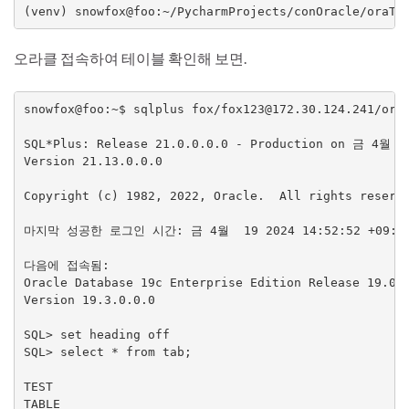
(venv) snowfox@foo:~/PycharmProjects/conOracle/oraTe
오라클 접속하여 테이블 확인해 보면.
snowfox@foo:~$ sqlplus fox/fox123@172.30.124.241/orcl
SQL*Plus: Release 21.0.0.0.0 - Production on 금 4월 19
Version 21.13.0.0.0

Copyright (c) 1982, 2022, Oracle.  All rights reserve
마지막 성공한 로그인 시간: 금 4월  19 2024 14:52:52 +09:00
다음에 접속됨:

Oracle Database 19c Enterprise Edition Release 19.0.0
Version 19.3.0.0.0

SQL> set heading off

SQL> select * from tab;

TEST

TABLE
