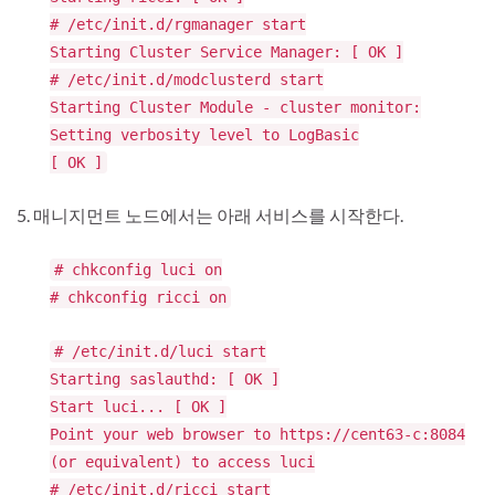
# /etc/init.d/rgmanager start
Starting Cluster Service Manager: [ OK ]
# /etc/init.d/modclusterd start
Starting Cluster Module - cluster monitor:
Setting verbosity level to LogBasic
[ OK ]
5. 매니지먼트 노드에서는 아래 서비스를 시작한다.
# chkconfig luci on
# chkconfig ricci on
# /etc/init.d/luci start
Starting saslauthd: [ OK ]
Start luci... [ OK ]
Point your web browser to https://cent63-c:8084
(or equivalent) to access luci
# /etc/init.d/ricci start