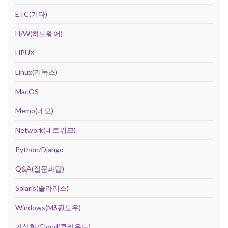
ETC(기타)
H/W(하드웨어)
HPUX
Linux(리눅스)
MacOS
Memo(메모)
Network(네트워크)
Python/Django
Q&A(질문과답)
Solaris(솔라리스)
Windows(M$윈도우)
가상화/Cloud(클라우드)