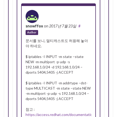
snowffox
on
2017년 7월 23일
#
Author
문서를 보니, 멀티캐스트도 허용해 놓아
야 하네요.
$ iptables -I INPUT -m state –state
NEW -m multiport -p udp -s
192.168.1.0/24 -d 192.168.1.0/24 –
dports 5404,5405 -j ACCEPT
$ iptables -I INPUT -m addrtype –dst-
type MULTICAST -m state –state NEW
-m multiport -p udp -s 192.168.1.0/24 –
dports 5404,5405 -j ACCEPT
참고 :
https://access.redhat.com/documentation/en-