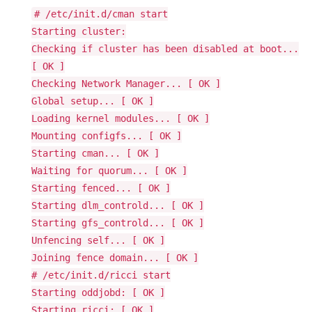
# /etc/init.d/cman start
Starting cluster:
Checking if cluster has been disabled at boot...
[ OK ]
Checking Network Manager... [ OK ]
Global setup... [ OK ]
Loading kernel modules... [ OK ]
Mounting configfs... [ OK ]
Starting cman... [ OK ]
Waiting for quorum... [ OK ]
Starting fenced... [ OK ]
Starting dlm_controld... [ OK ]
Starting gfs_controld... [ OK ]
Unfencing self... [ OK ]
Joining fence domain... [ OK ]
# /etc/init.d/ricci start
Starting oddjobd: [ OK ]
Starting ricci: [ OK ]