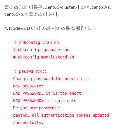
클러스터의 이름은, Cent63-cluster가 되며, cent63-a,
cent63-b가 클러스터 된다.
4. Node-A, B 에서 아래 서비스를 실행한다.
# chkconfig cman on
# chkconfig rgmanager on
# chkconfig modclusterd on
# passwd ricci
Changing password for user ricci.
New password:
BAD PASSWORD: it is too short
BAD PASSWORD: is too simple
Retype new password:
passwd: all authentication tokens updated
successfully.