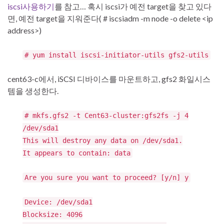
iscsi사용하기
를 참고… 혹시 iscsi가 예전 target을 찾고 있다
면, 예전 target을 지워준다( # iscsiadm -m node -o delete <ip
address>)
# yum install iscsi-initiator-utils gfs2-utils
cent63-c에서, iSCSI 디바이스를 마운트하고, gfs2 화일시스
템을 생성한다.
# mkfs.gfs2 -t Cent63-cluster:gfs2fs -j 4
/dev/sda1
This will destroy any data on /dev/sda1.
It appears to contain: data
Are you sure you want to proceed? [y/n] y
Device: /dev/sda1
Blocksize: 4096