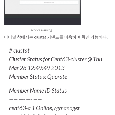
service running…
터미널 창에서는 clustat 커맨드를 이용하여 확인 가능하다.
# clustat
Cluster Status for Cent63-cluster @ Thu
Mar 28 12:49:49 2013
Member Status: Quorate
Member Name ID Status
—— —- —- ——
cent63-a 1 Online, rgmanager