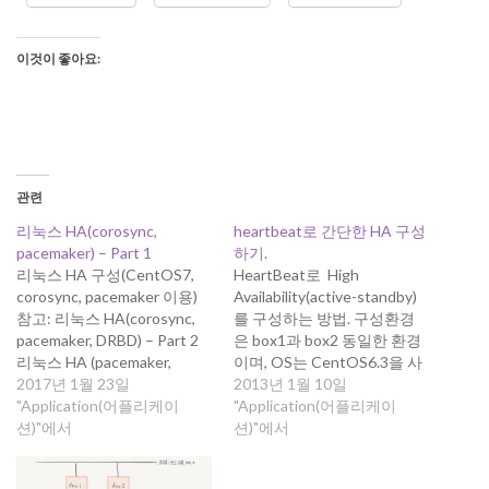
이것이 좋아요:
관련
리눅스 HA(corosync,
heartbeat로 간단한 HA 구성
pacemaker) – Part 1
하기.
리눅스 HA 구성(CentOS7,
HeartBeat로 High
corosync, pacemaker 이용)
Availability(active-standby)
참고: 리눅스 HA(corosync,
를 구성하는 방법. 구성환경
pacemaker, DRBD) – Part 2
은 box1과 box2 동일한 환경
리눅스 HA (pacemaker,
이며, OS는 CentOS6.3을 사
corosync, iscsi shared
2017년 1월 23일
용했다. box1 hostname:
2013년 1월 10일
storage) – part 3 리눅스
"Application(어플리케이
cent63-a 192.168.100.22
"Application(어플리케이
HA(corosync, pacemaker,
션)"에서
box2 hostname: cent63-b
션)"에서
shared disk)에 zabbix 모니터
192.168.100.23 Virtual
링 서버 구성 – part 4
IP(VIP) : 192.168.100.24