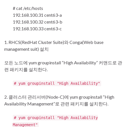
# cat /etc/hosts
192.168.100.31 cent63-a
192.168.100.32 cent63-b
192.168.100.33 cent63-c
1. RHCS(RedHat Cluster Suite)와 Conga(Web base
management suit) 설치
모든 노드에 yum groupinstall “High Availability” 커맨드로 관
련 패키지를 설치한다.
# yum groupinstall "High Availability"
2. 클러스터 관리서버(Node-C)에 yum groupinstall “High
Availability Management”로 관련 패키지를 설치한다.
# yum groupinstall "High Availability
Management"