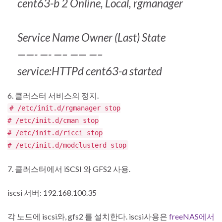
cent63-b 2 Online, Local, rgmanager
Service Name Owner (Last) State
——- —- —– —— —–
service:HTTPd cent63-a started
6. 클러스터 서비스의 정지.
# /etc/init.d/rgmanager stop
# /etc/init.d/cman stop
# /etc/init.d/ricci stop
# /etc/init.d/modclusterd stop
7. 클러스터에서 iSCSI 와 GFS2 사용.
iscsi 서버: 192.168.100.35
각 노드에 iscsi와, gfs2 를 설치한다. iscsi사용은
freeNAS에서