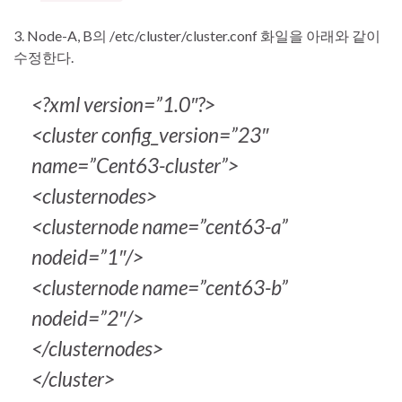
3. Node-A, B의 /etc/cluster/cluster.conf 화일을 아래와 같이
수정한다.
<?xml version=”1.0″?>
<cluster config_version=”23″
name=”Cent63-cluster”>
<clusternodes>
<clusternode name=”cent63-a”
nodeid=”1″/>
<clusternode name=”cent63-b”
nodeid=”2″/>
</clusternodes>
</cluster>