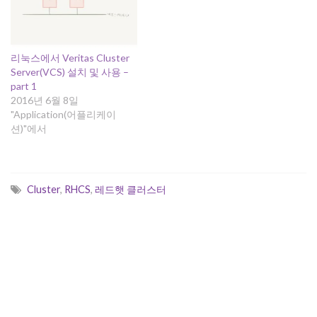
corosync와 pacemaker를 이
FreeNAS hostname: freenas
용하여 리눅스 HA 클러스터
192.168.100.18 공유디렉토
를 구성한다. Corosync - 클러
리: /mnt/nas1/nfs-s 적용할
스터의 저수준 인프라를 제공
서비스는 웹서비스로 접속할
리눅스에서 Veritas Cluster
하며, 클러스터에…
ip주소는 VIP를 사용한다. 1.
Server(VCS) 설치 및 사용 –
heartbeat 설치(box1, box2
part 1
에 모두 설치) heartbeat 패키
2016년 6월 8일
지는 RedHat(CentOS6.3) 기
"Application(어플리케이
본 repository에는 포함되어…
션)"에서
Cluster
,
RHCS
,
레드햇 클러스터