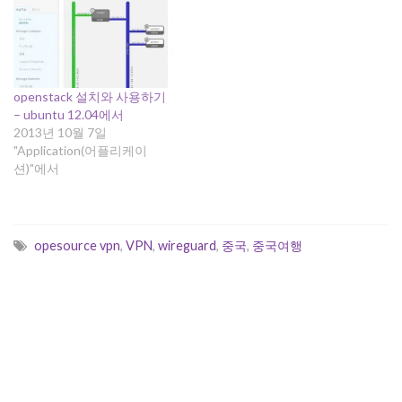
아래 규칙 적용. 여기서 eth0
가 인터넷에 연결된 네트워크
인터페이스. # iptables -t nat
-A POSTROUTING -o eth0
-j MASQUERADE…
openstack 설치와 사용하기
– ubuntu 12.04에서
2013년 10월 7일
"Application(어플리케이
션)"에서
opesource vpn
,
VPN
,
wireguard
,
중국
,
중국여행