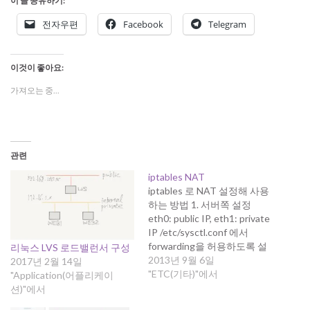
이 글 공유하기:
전자우편
Facebook
Telegram
이것이 좋아요:
가져오는 중...
관련
iptables NAT
iptables 로 NAT 설정해 사용
하는 방법 1. 서버쪽 설정
eth0: public IP, eth1: private
IP /etc/sysctl.conf 에서
forwarding을 허용하도록 설
리눅스 LVS 로드밸런서 구성
정하고 sysctl커맨드로 적용
2013년 9월 6일
2017년 2월 14일
한다. # vi /etc/sysctl.conf
"ETC(기타)"에서
"Application(어플리케이
net.ipv4.ip_forward=1 #
션)"에서
sysctl -e -p /etc/sysctl.conf