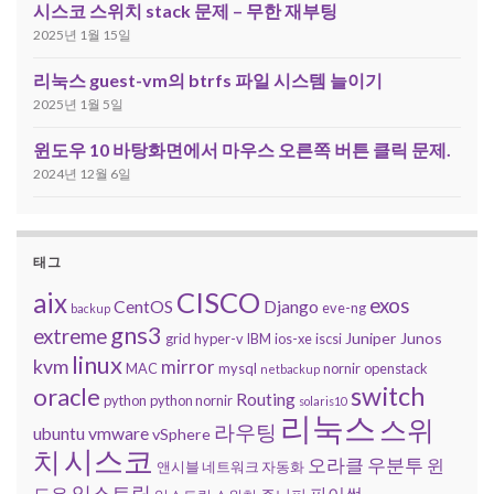
시스코 스위치 stack 문제 – 무한 재부팅
2025년 1월 15일
리눅스 guest-vm의 btrfs 파일 시스템 늘이기
2025년 1월 5일
윈도우 10 바탕화면에서 마우스 오른쪽 버튼 클릭 문제.
2024년 12월 6일
태그
CISCO
aix
exos
CentOS
Django
eve-ng
backup
gns3
extreme
Juniper
Junos
grid
hyper-v
IBM
ios-xe
iscsi
linux
kvm
mirror
MAC
mysql
nornir
openstack
netbackup
switch
oracle
Routing
python
python nornir
solaris10
리눅스
스위
라우팅
ubuntu
vmware
vSphere
시스코
치
오라클
우분투
윈
앤시블 네트워크 자동화
익스트림
도우
파이썬