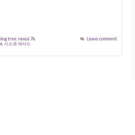
ning tree
,
nexus 7k
,
Leave comment
te
,
시스코 넥서스