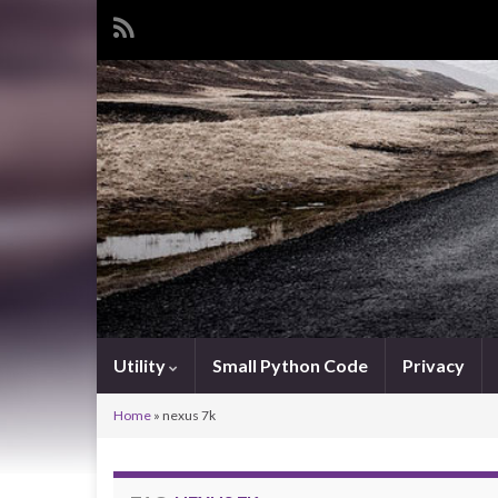
Utility
Small Python Code
Privacy
Home
»
nexus 7k