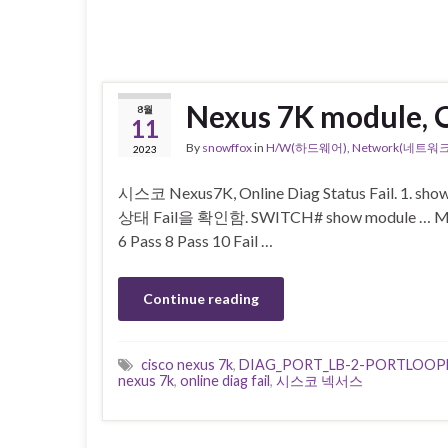
Nexus 7K module, On
8월
11
By
snowffox
in
H/W(하드웨어)
,
Network(네트워크
2023
시스코 Nexus7K, Online Diag Status Fail. 1.
상태 Fail을 확인함. SWITCH# show module … Mod 
6 Pass 8 Pass 10 Fail …
Continue reading
cisco nexus 7k
,
DIAG_PORT_LB-2-PORTLOOP
nexus 7k
,
online diag fail
,
시스코 넥서스