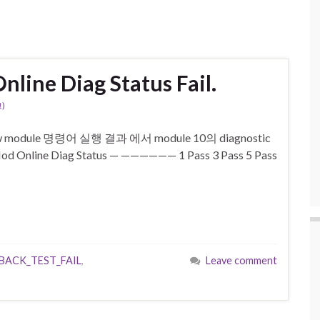
line Diag Status Fail.
)
 show module 명령어 실행 결과 에서 module 10의 diagnostic
Online Diag Status — —————— 1 Pass 3 Pass 5 Pass
BACK_TEST_FAIL
,
Leave comment