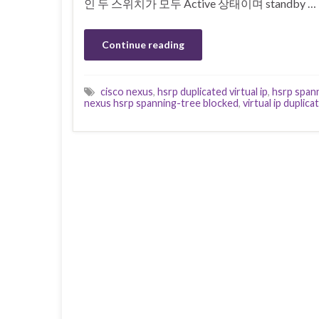
인 두 스위치가 모두 Active 상태이며 standby …
Continue reading
cisco nexus
,
hsrp duplicated virtual ip
,
hsrp span
nexus hsrp spanning-tree blocked
,
virtual ip duplica