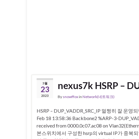
nexus7k HSRP – 
3월
23
2023
By
snowffox
in
Network(네트워크)
HSRP – DUP_VADDR_SRC_IP 멀쩡히 잘 운
Feb 18 13:58:36 Backbone2 %ARP-3-DUP_VADDR
received from 0000.0c07.ac08 on Vlan32(Ethernet
본스위치에서 구성한 hsrp의 virtual IP가 중