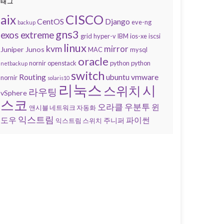
태그
CISCO
aix
CentOS
Django
eve-ng
backup
gns3
exos
extreme
grid
hyper-v
IBM
ios-xe
iscsi
linux
kvm
mirror
Juniper
Junos
MAC
mysql
oracle
nornir
openstack
python
python
netbackup
switch
Routing
ubuntu
vmware
nornir
solaris10
리눅스
시
스위치
라우팅
vSphere
스코
오라클
우분투
윈
앤시블 네트워크 자동화
익스트림
도우
파이썬
주니퍼
익스트림 스위치