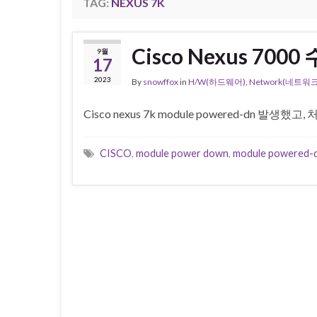
TAG:
NEXUS 7K
Cisco Nexus 7
9월
17
2023
By
snowffox
in
H/W(하드웨어)
,
Network(네트워크
Cisco nexus 7k module powered-dn 발생했고
CISCO
,
module power down
,
module powered-