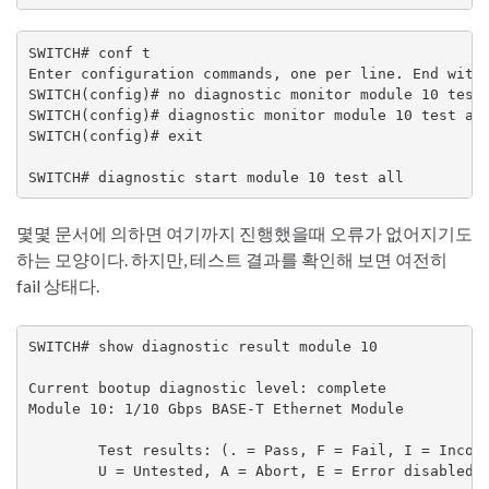
SWITCH# conf t

Enter configuration commands, one per line. End with 
SWITCH(config)# no diagnostic monitor module 10 test 
SWITCH(config)# diagnostic monitor module 10 test all
SWITCH(config)# exit

SWITCH# diagnostic start module 10 test all
몇몇 문서에 의하면 여기까지 진행했을때 오류가 없어지기도
하는 모양이다. 하지만, 테스트 결과를 확인해 보면 여전히
fail 상태다.
SWITCH# show diagnostic result module 10

Current bootup diagnostic level: complete

Module 10: 1/10 Gbps BASE-T Ethernet Module

        Test results: (. = Pass, F = Fail, I = Incomp
        U = Untested, A = Abort, E = Error disabled)
