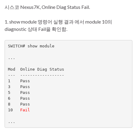
시스코 Nexus7K, Online Diag Status Fail.
1. show module 명령어 실행 결과 에서 module 10의
diagnostic 상태 Fail을 확인함.
SWITCH# show module

...

Mod  Online Diag Status

---  ------------------

1    Pass

3    Pass

5    Pass

6    Pass

8    Pass

10   
Fail
...