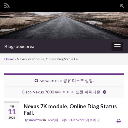
Tog
sear
Search for:
for
Blog-boxcorea
Togg
navig
Home
»
Nexus 7K module, Online Diag Status Fail.
vmware esxi 공유 디스크 설정.
Cisco Nexus 7000 수퍼바이저 모듈 파워다운
Nexus 7K module, Online Diag Status
8월
11
Fail.
2023
By
snowffox
in
H/W(하드웨어)
,
Network(네트워크)