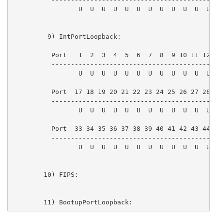
                 U  U  U  U  U  U  U  U  U  U  U  U  
         9) IntPortLoopback:

          Port   1  2  3  4  5  6  7  8  9 10 11 12 1
          -------------------------------------------
                 U  U  U  U  U  U  U  U  U  U  U  U  
          Port  17 18 19 20 21 22 23 24 25 26 27 28 2
          -------------------------------------------
                 U  U  U  U  U  U  U  U  U  U  U  U  
          Port  33 34 35 36 37 38 39 40 41 42 43 44 4
          -------------------------------------------
                 U  U  U  U  U  U  U  U  U  U  U  U  
        10) FIPS:

        11) BootupPortLoopback: