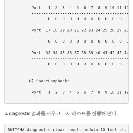
          Port   1  2  3  4  5  6  7  8  9 10 11 12 1
          -------------------------------------------
                 U  U  U  U  U  U  U  U  U  U  U  U  
          Port  17 18 19 20 21 22 23 24 25 26 27 28 2
          -------------------------------------------
                 U  U  U  U  U  U  U  U  U  U  U  U  
          Port  33 34 35 36 37 38 39 40 41 42 43 44 4
          -------------------------------------------
                 U  U  U  U  U  U  U  U  U  U  U  U  
         8) SnakeLoopback:

          Port   1  2  3  4  5  6  7  8  9 10 11 12 1
          ------------------------------------------
3. diagnostic 결과를 지우고 다시 테스트를 진행해 본다.
SWITCH# diagnostic clear result module 10 test all