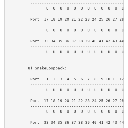
          -------------------------------------------
                 U  U  U  U  U  U  U  U  U  U  U  U  
          Port  17 18 19 20 21 22 23 24 25 26 27 28 2
          -------------------------------------------
                 U  U  U  U  U  U  U  U  U  U  U  U  
          Port  33 34 35 36 37 38 39 40 41 42 43 44 4
          -------------------------------------------
                 U  U  U  U  U  U  U  U  U  U  U  U  
         8) SnakeLoopback:

          Port   1  2  3  4  5  6  7  8  9 10 11 12 1
          -------------------------------------------
                 U  U  U  U  U  U  U  U  U  U  U  U  
          Port  17 18 19 20 21 22 23 24 25 26 27 28 2
          -------------------------------------------
                 U  U  U  U  U  U  U  U  U  U  U  U  
          Port  33 34 35 36 37 38 39 40 41 42 43 44 4
          -------------------------------------------