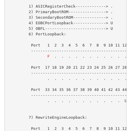
         1) ASICRegisterCheck-------------> .

         2) PrimaryBootROM----------------> .

         3) SecondaryBootROM--------------> .

         4) EOBCPortLoopback--------------> U

         5) OBFL--------------------------> U

         6) PortLoopback:

          Port   1  2  3  4  5  6  7  8  9 10 11 12 1
          -------------------------------------------
F
  .  .  .  .  .  .  .  .  .  .  .  
          Port  17 18 19 20 21 22 23 24 25 26 27 28 2
          -------------------------------------------
                 .  .  .  .  .  .  .  .  .  .  .  .  
          Port  33 34 35 36 37 38 39 40 41 42 43 44 4
          -------------------------------------------
                 .  .  .  .  .  .  .  .  .  .  .  U  
         7) RewriteEngineLoopback:

          Port   1  2  3  4  5  6  7  8  9 10 11 12 1