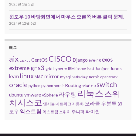
2025년 1월 5일
윈도우 10 바탕화면에서 마우스 오른쪽 버튼 클릭 문제.
2024년 12월 6일
태그
CISCO
aix
exos
CentOS
Django
eve-ng
backup
gns3
extreme
Juniper
Junos
grid
hyper-v
IBM
ios-xe
iscsi
linux
kvm
mirror
MAC
mysql
nornir
openstack
netbackup
switch
oracle
Routing
python
python nornir
solaris10
리눅스
스위
라우팅
ubuntu
vmware
vSphere
시스코
치
오라클
우분투
윈
앤시블 네트워크 자동화
익스트림
도우
파이썬
주니퍼
익스트림 스위치