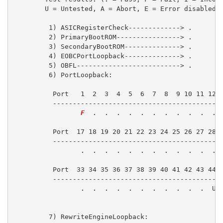
        U = Untested, A = Abort, E = Error disabled)

         1) ASICRegisterCheck-------------> .

         2) PrimaryBootROM----------------> .

         3) SecondaryBootROM--------------> .

         4) EOBCPortLoopback--------------> .

         5) OBFL--------------------------> .

         6) PortLoopback:

          Port   1  2  3  4  5  6  7  8  9 10 11 12 1
          -------------------------------------------
F
  .  .  .  .  .  .  .  .  .  .  .  
          Port  17 18 19 20 21 22 23 24 25 26 27 28 2
          -------------------------------------------
                 .  .  .  .  .  .  .  .  .  .  .  .  
          Port  33 34 35 36 37 38 39 40 41 42 43 44 4
          -------------------------------------------
                 .  .  .  .  .  .  .  .  .  .  .  U  
         7) RewriteEngineLoopback:
