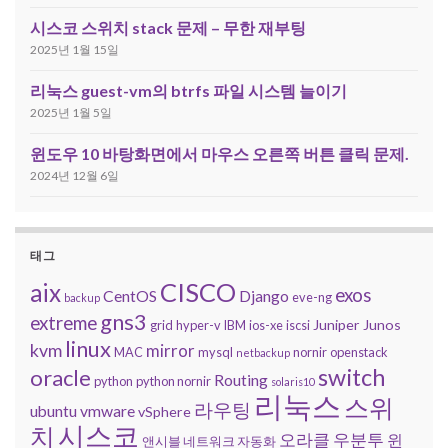
시스코 스위치 stack 문제 – 무한 재부팅
2025년 1월 15일
리눅스 guest-vm의 btrfs 파일 시스템 늘이기
2025년 1월 5일
윈도우 10 바탕화면에서 마우스 오른쪽 버튼 클릭 문제.
2024년 12월 6일
태그
CISCO
aix
exos
CentOS
Django
eve-ng
backup
gns3
extreme
Juniper
Junos
grid
hyper-v
IBM
ios-xe
iscsi
linux
kvm
mirror
MAC
mysql
nornir
openstack
netbackup
switch
oracle
Routing
python
python nornir
solaris10
리눅스
스위
라우팅
ubuntu
vmware
vSphere
시스코
치
오라클
우분투
윈
앤시블 네트워크 자동화