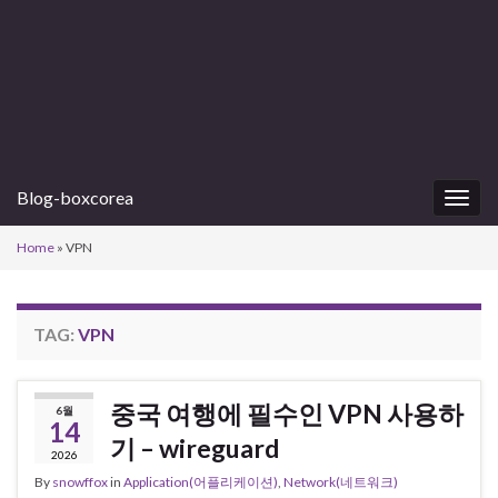
Blog-boxcorea
Togg
navig
Home
»
VPN
TAG:
VPN
중국 여행에 필수인 VPN 사용하
6월
14
기 – wireguard
2026
By
snowffox
in
Application(어플리케이션)
,
Network(네트워크)