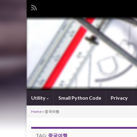
Utility
Small Python Code
Privacy
Home
»
중국여행
TAG:
중국여행