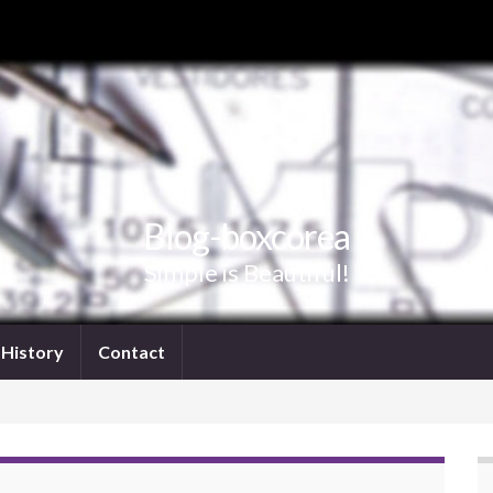
Blog-boxcorea
Simple is Beautiful!
History
Contact