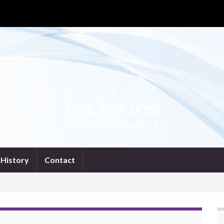
Blog-boxcorea
Simple is Beautiful!
History
Contact