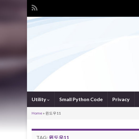
Utility
Small Python Code
Privacy
Home
»
윈도우11
TAG:
윈도우11