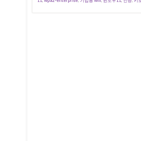
11
,
wpa2-enterprise
,
기업용 wifi
,
윈도우11
,
인증
,
키