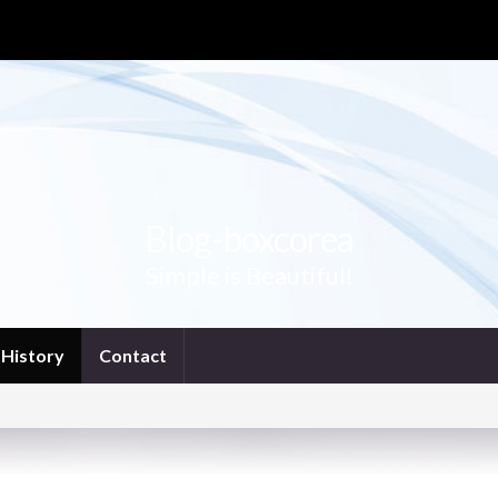
Blog-boxcorea
Simple is Beautiful!
History
Contact