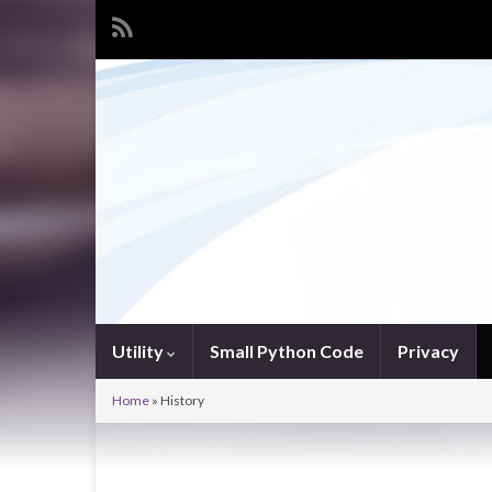
Utility
Small Python Code
Privacy
Home
»
History