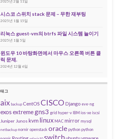
2025년 2월 11일
시스코 스위치 stack 문제 – 무한 재부팅
2025년 1월 15일
리눅스 guest-vm의 btrfs 파일 시스템 늘이기
2025년 1월 5일
윈도우 10 바탕화면에서 마우스 오른쪽 버튼 클
릭 문제.
2024년 12월 6일
태그
CISCO
aix
CentOS
Django
eve-ng
backup
gns3
exos
extreme
grid
hyper-v
IBM
ios-xe
iscsi
linux
kvm
mirror
Juniper
Junos
MAC
mysql
oracle
nornir
openstack
python
python
netbackup
switch
Routing
ubuntu
vmware
nornir
solaris10