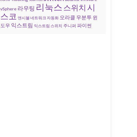
리눅스
시
스위치
라우팅
vSphere
스코
오라클
우분투
윈
앤시블 네트워크 자동화
익스트림
도우
파이썬
주니퍼
익스트림 스위치