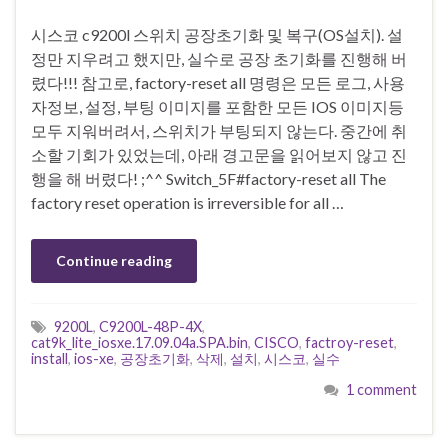
시스코 c9200l 스위치 공장초기화 및 복구(OS설치). 설
정만 지우려고 했지만, 실수로 공장 초기화를 진행해 버
렸다!!! 참고로, factory-reset all 명령은 모든 로그, 사용
자정보, 설정, 부팅 이미지를 포함한 모든 IOS 이미지등
모두 지워버려서, 스위치가 부팅되지 않는다. 중간에 취
소할 기회가 있었는데, 아래 경고문을 읽어보지 않고 진
행을 해 버렸다! ;^^ Switch_5F#factory-reset all The
factory reset operation is irreversible for all …
Continue reading
9200L
,
C9200L-48P-4X
,
cat9k_lite_iosxe.17.09.04a.SPA.bin
,
CISCO
,
factroy-reset
,
install
,
ios-xe
,
공장초기화
,
삭제
,
설치
,
시스코
,
실수
1 comment