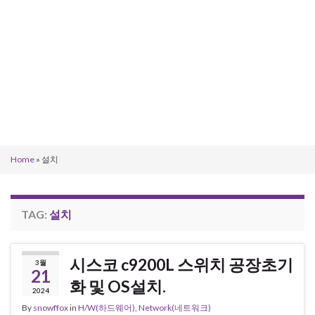
Home
»
설치
TAG:
설치
시스코 c9200L 스위치 공장초기
3월
21
화 및 OS설치.
2024
By
snowffox
in
H/W(하드웨어)
,
Network(네트워크)