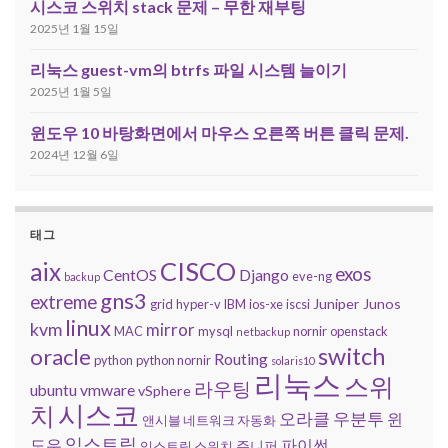
시스코 스위치 stack 문제 – 무한 재부팅
2025년 1월 15일
리눅스 guest-vm의 btrfs 파일 시스템 늘이기
2025년 1월 5일
윈도우 10 바탕화면에서 마우스 오른쪽 버튼 클릭 문제.
2024년 12월 6일
태그
CISCO
aix
exos
CentOS
Django
eve-ng
backup
gns3
extreme
Juniper
Junos
grid
hyper-v
IBM
ios-xe
iscsi
linux
kvm
mirror
MAC
mysql
nornir
openstack
netbackup
switch
oracle
Routing
python
python nornir
solaris10
리눅스
스위
라우팅
ubuntu
vmware
vSphere
시스코
치
오라클
우분투
윈
앤시블 네트워크 자동화
익스트림
도우
파이썬
주니퍼
익스트림 스위치