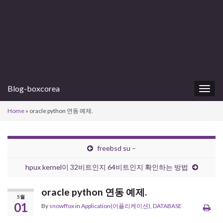
Blog-boxcorea
Togg
navig
Home
»
oracle python 연동 예제.
freebsd su –
hpux kernel이 32비트인지 64비트인지 확인하는 방법
oracle python 연동 예제.
5월
01
By
snowffox
in
Application(어플리케이션)
,
DATABASE