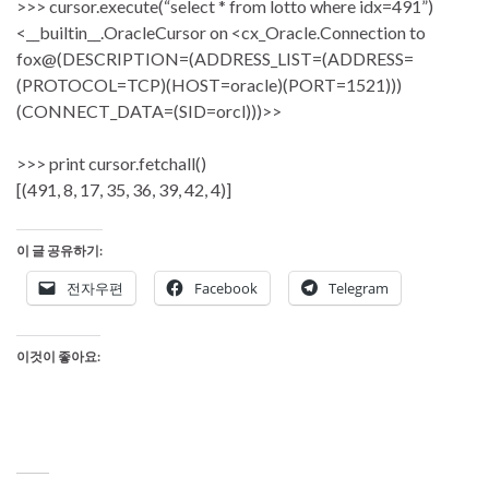
>>> cursor.execute(“select * from lotto where idx=491”)
<__builtin__.OracleCursor on <cx_Oracle.Connection to
fox@(DESCRIPTION=(ADDRESS_LIST=(ADDRESS=
(PROTOCOL=TCP)(HOST=oracle)(PORT=1521)))
(CONNECT_DATA=(SID=orcl)))>>
>>> print cursor.fetchall()
[(491, 8, 17, 35, 36, 39, 42, 4)]
이 글 공유하기:
전자우편
Facebook
Telegram
이것이 좋아요: